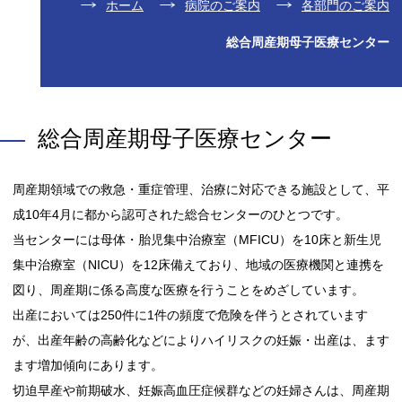
ホーム
病院のご案内
各部門のご案内
総合周産期母子医療センター
総合周産期母子医療センター
周産期領域での救急・重症管理、治療に対応できる施設として、平
成10年4月に都から認可された総合センターのひとつです。
当センターには母体・胎児集中治療室（MFICU）を10床と新生児
集中治療室（NICU）を12床備えており、地域の医療機関と連携を
図り、周産期に係る高度な医療を行うことをめざしています。
出産においては250件に1件の頻度で危険を伴うとされています
が、出産年齢の高齢化などによりハイリスクの妊娠・出産は、ます
ます増加傾向にあります。
切迫早産や前期破水、妊娠高血圧症候群などの妊婦さんは、周産期