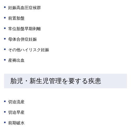
妊娠高血圧症候群
前置胎盤
常位胎盤早期剥離
母体合併症妊娠
その他ハイリスク妊娠
産褥出血
胎児・新生児管理を要する疾患
切迫流産
切迫早産
前期破水