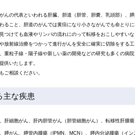
がんの代表といわれる肝臓、胆道（胆管、胆嚢、乳頭部）、膵
わること、胆道のがんでは黄疸になり小さながんでも命とりに
見つけても血液やリンパの流れにのって転移をおこしやすいな
や放射線治療をつかって進行がんを安全に確実に切除をする工
、重粒子線・陽子線や新しい薬の開発などの研究も多くの病院
提供いたします。
もご相談ください。
る主な疾患
、肝細胞がん、肝内胆管がん（胆管細胞がん）、転移性肝腫瘍
、膵がん、膵管内腫瘍（IPMN、MCN）、膵内分泌腫瘍（イ