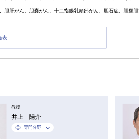
、胆肝がん、胆嚢がん、十二指腸乳頭部がん、胆石症、胆嚢胆
当表
教授
井上 陽介
専門分野