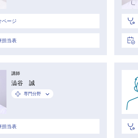
介ページ
療担当表
講師
澁谷 誠
専門分野
療担当表