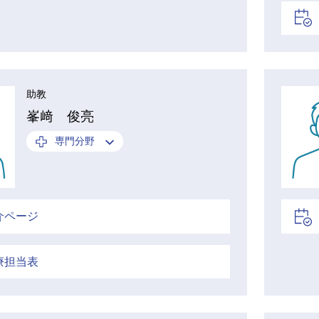
助教
峯﨑 俊亮
専門分野
介ページ
療担当表