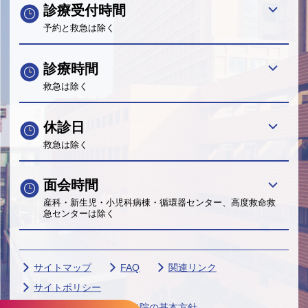
診療受付時間
予約と救急は除く
診療時間
救急は除く
休診日
救急は除く
面会時間
産科・新生児・小児科病棟・循環器センター、高度救命救
急センターは除く
サイトマップ
FAQ
関連リンク
サイトポリシー
個人情報保護に関する当院の基本方針