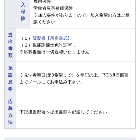
雇用保険
入
労働者災害補償保険
保
※加入要件がありますので、加入希望の方はご相
険
談ください
提
（１）
履歴書【所定書式】
出
（２）視能訓練士免許証写し
書
※応募書類は一切返却いたしません
類
施
設
※見学希望日(第3希望まで）を明記の上、下記担当部署
見
までメールにてお申込み下さい。
学
応
募
下記担当部署へ提出書類を郵送してください
方
法