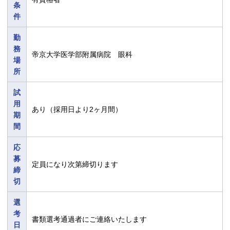
条
件
勤
務
帝京大学医学部附属病院 眼科
場
所
試
用
あり（採用日より2ヶ月間）
期
間
応
募
定員になり次第締切ります
締
切
選
考
書類選考通過者にご連絡いたします
日