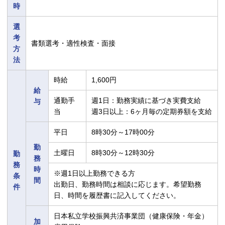
時
選
考
書類選考・適性検査・面接
方
法
時給
1,600円
給
通勤手
週1日：勤務実績に基づき実費支給
与
当
週3日以上：6ヶ月毎の定期券額を支給
平日
8時30分～17時00分
勤
土曜日
8時30分～12時30分
勤
務
務
時
※週1日以上勤務できる方
条
間
出勤日、勤務時間は相談に応じます。希望勤務
件
日、時間を履歴書に記入してください。
日本私立学校振興共済事業団（健康保険・年金）
加