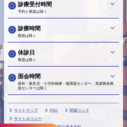
診療受付時間
予約と救急は除く
診療時間
救急は除く
休診日
救急は除く
面会時間
産科・新生児・小児科病棟・循環器センター、高度救命救
急センターは除く
サイトマップ
FAQ
関連リンク
サイトポリシー
個人情報保護に関する当院の基本方針