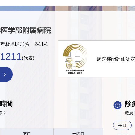
京都板橋区加賀 2-11-1
-1211
(代表)
病院機能評価認
時間
診
除く
救急
平日
平日
土曜日