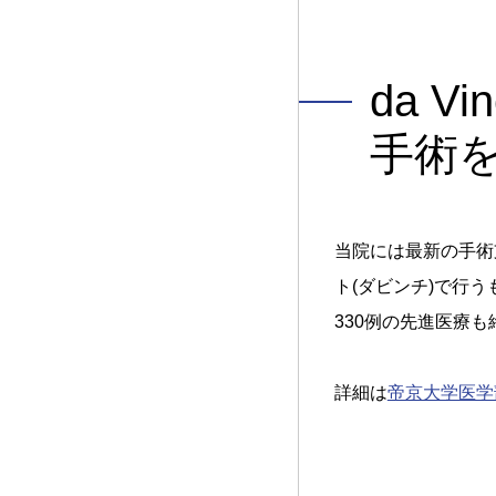
da V
手術
当院には最新の手術支
ト(ダビンチ)で行
330例の先進医療
詳細は
帝京大学医学