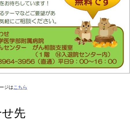
ージは
こちら
合せ先