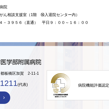
病院
がん相談支援室（1階 ⑭入退院センター内）
６４－３９５６（直通） 平日９：００～１６：００
京都板橋区加賀 2-11-1
-1211
(代表)
病院機能評価認