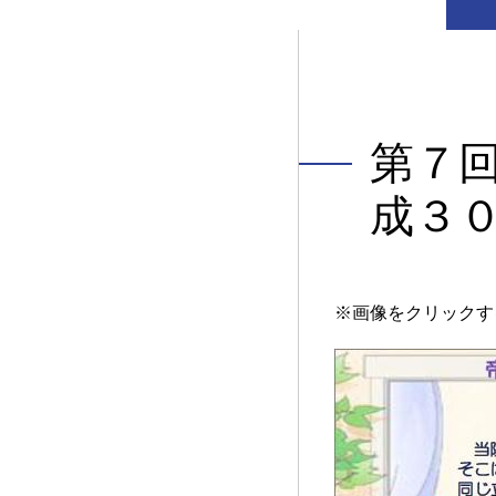
第７
成３
※画像をクリックす