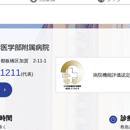
京都板橋区加賀 2-11-1
-1211
(代表)
病院機能評価認
時間
診
除く
救急