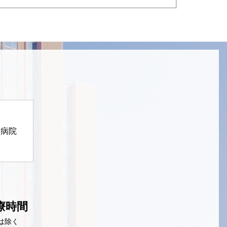
定病院
療時間
は除く