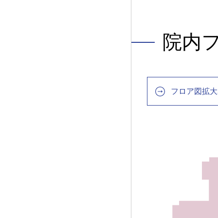
院内フ
フロア図拡大