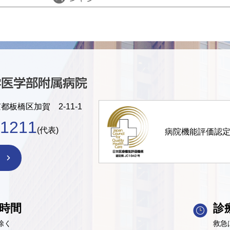
京都板橋区加賀 2-11-1
-1211
(代表)
病院機能評価認
時間
診
除く
救急