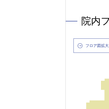
院内フ
フロア図拡大