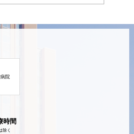
定病院
療時間
は除く