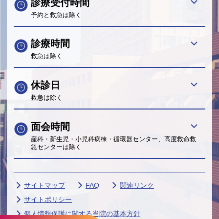
診療受付時間
予約と救急は除く
診療時間
救急は除く
休診日
救急は除く
面会時間
産科・新生児・小児科病棟・循環器センター、高度救命救
急センターは除く
サイトマップ
FAQ
関連リンク
サイトポリシー
個人情報保護に関する当院の基本方針