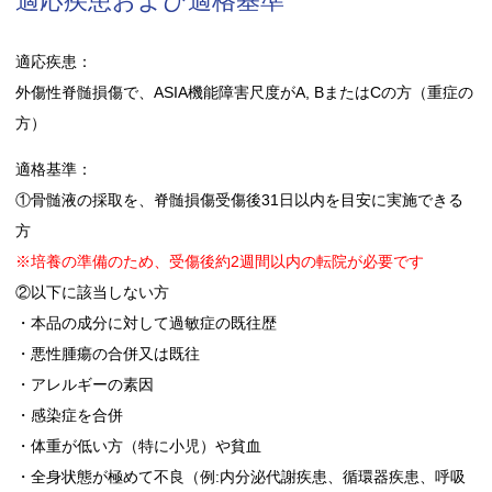
適応疾患および適格基準
適応疾患：
外傷性脊髄損傷で、ASIA機能障害尺度がA, BまたはCの方（重症の
方）
適格基準：
①骨髄液の採取を、脊髄損傷受傷後31日以内を目安に実施できる
方
※培養の準備のため、受傷後約2週間以内の転院が必要です
②以下に該当しない方
・本品の成分に対して過敏症の既往歴
・悪性腫瘍の合併又は既往
・アレルギーの素因
・感染症を合併
・体重が低い方（特に小児）や貧血
・全身状態が極めて不良（例:内分泌代謝疾患、循環器疾患、呼吸