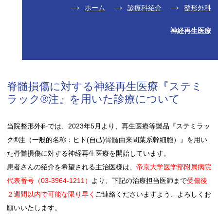
ホーム
診療科紹介
整形外科
神経再生医療
脊髄損傷に対する神経再生医療『ステミ
ラック®注』を用いた診療について
当院整形外科では、2023年5月より、再生医療等製品『ステミラッ
ク®注（一般的名称：ヒト(自己)骨髄由来間葉系幹細胞）』を用い
た脊髄損傷に対する神経再生医療を開始しています。
患者さんの紹介を希望される主治医様は、
帝京大学医学部附属病院
代表番号（03-3964-1211）
より、下記の治療担当医師まで
受傷後
２週間以内で可能な限り早く
ご連絡くださいますよう、よろしくお
願いいたします。