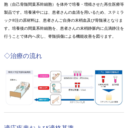
胞（自己骨髄間葉系幹細胞）を体外で培養・増殖させた再生医療等
製品です。培養液中には、患者さんの血清を用いるため、ステミラ
ック®注の原材料は、患者さんご自身の末梢血及び骨髄液となりま
す。培養後の間葉系幹細胞を、患者さんの末梢静脈内に点滴静注を
行うことで体内へ戻し、脊髄損傷による機能改善を図ります。
◇治療の流れ