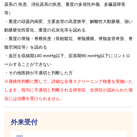
器系の 疾患、消化器系の疾患、重度の多発性外傷、多臓器障害
等）
・重度の頭蓋内病変、主要血管の高度狭窄、解離性大動脈瘤、強い
動脈硬化性変化、重度の石灰化等を認める
・重度の脊髄・脊椎疾患（骨粗鬆症、脊髄腫瘍、脊髄血管奇形、脊
髄空洞症等）を認める
・血圧を収縮期140 mmHg以下、拡張期90 mmHg以下にコントロ
ールすることができない
・その他医師が不適切と判断した方
※適格性判断に際して、詳細な全身スクリーニング検査を実施いた
します。投与に不適切と判断される併存症、合併症が認められた場
合には治療を受けられません。
外来受付