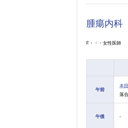
腫瘍内科
F・・・女性医師
本
午前
落
午後
-