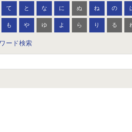
て
と
な
に
ぬ
ね
の
も
や
ゆ
よ
ら
り
る
ワード検索