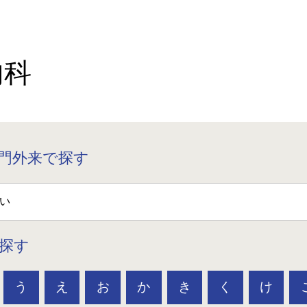
内科
門外来で探す
探す
う
え
お
か
き
く
け