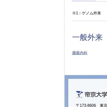
※1：ゲノム外来
一般外来
腫瘍内科
〒173-8606 東