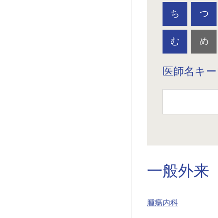
ち
つ
む
め
医師名キー
一般外来
腫瘍内科