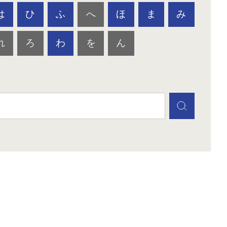
は
ひ
ふ
へ
ほ
ま
み
れ
ろ
わ
を
ん