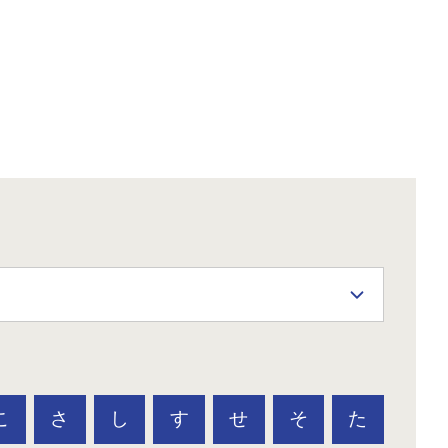
こ
さ
し
す
せ
そ
た