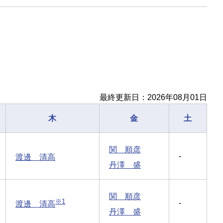
最終更新日：2026年08月01日
木
金
土
関 順彦
-
渡邊 清高
丹澤 盛
関 順彦
※1
-
渡邊 清高
丹澤 盛