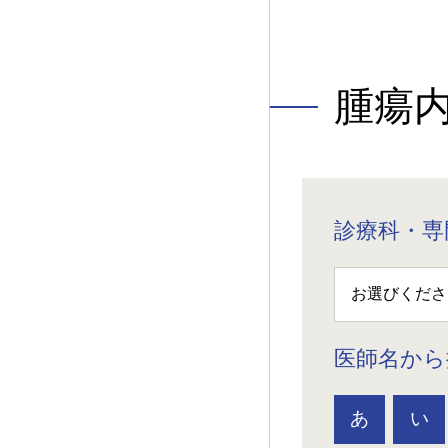
腫瘍
診療科・専
医師名から
あ
い