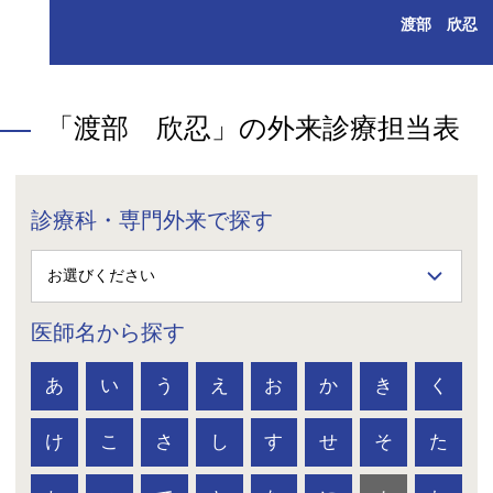
渡部 欣忍
「渡部 欣忍」の外来診療担当表
診療科・専門外来で探す
医師名から探す
あ
い
う
え
お
か
き
く
け
こ
さ
し
す
せ
そ
た