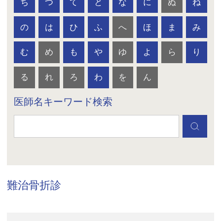
ち
つ
て
と
な
に
ぬ
ね
の
は
ひ
ふ
へ
ほ
ま
み
む
め
も
や
ゆ
よ
ら
り
る
れ
ろ
わ
を
ん
医師名キーワード検索
難治骨折診