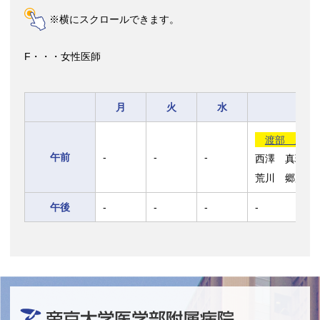
※横にスクロールできます。
F・・・女性医師
月
火
水
渡部 欣忍
午前
-
-
-
西澤 真理F
荒川 郷彦
午後
-
-
-
-