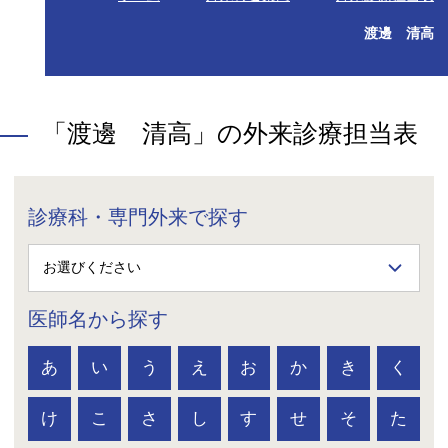
渡邊 清高
「渡邊 清高」の外来診療担当表
診療科・専門外来で探す
医師名から探す
あ
い
う
え
お
か
き
く
け
こ
さ
し
す
せ
そ
た