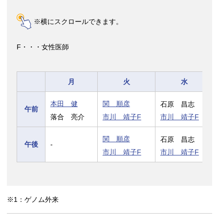
※横にスクロールできます。
F・・・女性医師
月
火
水
本田 健
関 順彦
石原 昌志
午前
落合 亮介
市川 靖子F
市川 靖子F
関 順彦
石原 昌志
午後
-
市川 靖子F
市川 靖子F
※1：ゲノム外来