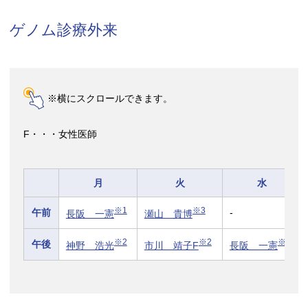
ゲノム診療外来
※横にスクロールできます。
F・・・女性医師
月
火
水
※1
※3
午前
-
長阪 一憲
瀬山 貴博
※2
※2
※1
午後
神野 浩光
市川 靖子F
長阪 一憲