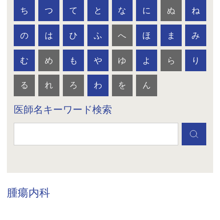
ち
つ
て
と
な
に
ぬ
ね
の
は
ひ
ふ
へ
ほ
ま
み
む
め
も
や
ゆ
よ
ら
り
る
れ
ろ
わ
を
ん
医師名キーワード検索
腫瘍内科