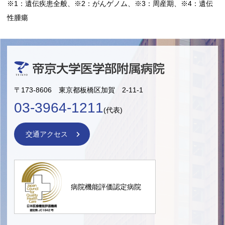
※1：遺伝疾患全般、※2：がんゲノム、※3：周産期、※4：遺伝
性腫瘍
〒173-8606 東京都板橋区加賀 2-11-1
03-3964-1211
(代表)
交通アクセス
病院機能評価認定病院