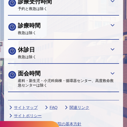
診療受付時間
予約と救急は除く
診療時間
救急は除く
休診日
救急は除く
面会時間
産科・新生児・小児科病棟・循環器センター、高度救命救
急センターは除く
サイトマップ
FAQ
関連リンク
サイトポリシー
個人情報保護に関する当院の基本方針