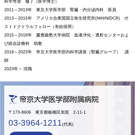
科学専攻 修了（医学博士）
2011～2013年 東京大学医学部 腎臓・内分泌内科 医員
2013～2015年 アメリカ合衆国国立衛生研究所(NIH/NIDCR) ポ
ストドクトラルフェロー（有給採用）
2015～2018年 慶應義塾大学病院 血液浄化・透析センターおよ
び総合診療科 助教
2018～2023年 帝京大学医学部内科学講座（腎臓グループ） 講
師
2023年～ 現職
〒173-8606 東京都板橋区加賀 2-11-1
03-3964-1211
(代表)