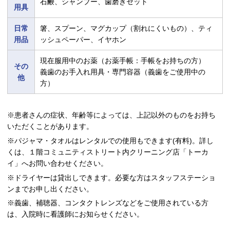
石鹸、シャンプー、歯磨きセット
用具
日常
箸、スプーン、マグカップ（割れにくいもの）、ティ
用品
ッシュペーパー、イヤホン
現在服用中のお薬（お薬手帳：手帳をお持ちの方）
その
義歯のお手入れ用具・専門容器（義歯をご使用中の
他
方）
※患者さんの症状、年齢等によっては、上記以外のものをお持ち
いただくことがあります。
※パジャマ・タオルはレンタルでの使用もできます(有料)。詳し
くは、１階コミュニティストリート内クリーニング店「トーカ
イ」へお問い合わせください。
※ドライヤーは貸出しできます。必要な方はスタッフステーショ
ンまでお申し出ください。
※義歯、補聴器、コンタクトレンズなどをご使用されている方
は、入院時に看護師にお知らせください。