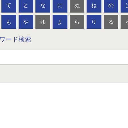
て
と
な
に
ぬ
ね
の
も
や
ゆ
よ
ら
り
る
ワード検索