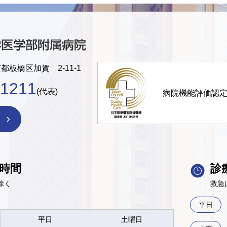
京都板橋区加賀 2-11-1
-1211
(代表)
病院機能評価認
時間
診
除く
救急
平日
平日
土曜日