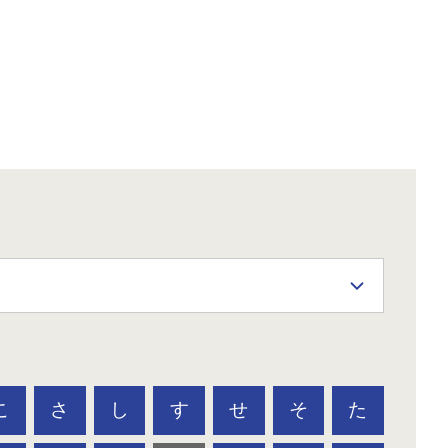
こ
さ
し
す
せ
そ
た