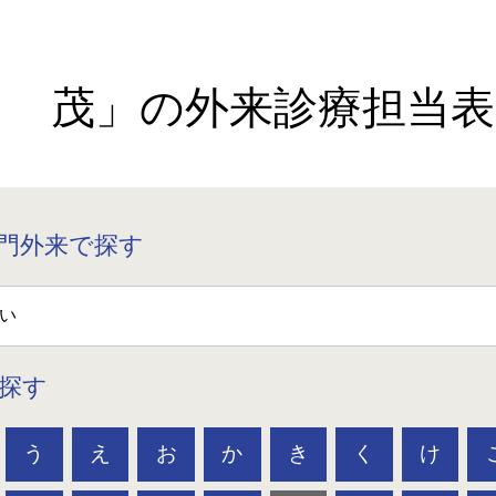
田 茂」の外来診療担当表
門外来で探す
探す
う
え
お
か
き
く
け