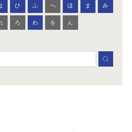
は
ひ
ふ
へ
ほ
ま
み
れ
ろ
わ
を
ん