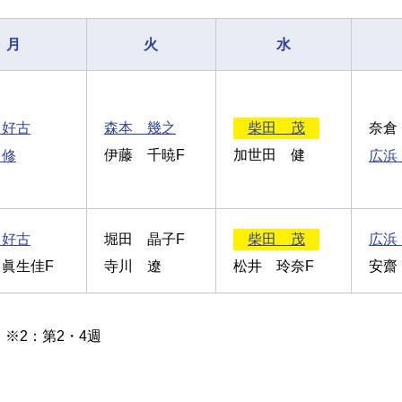
月
火
水
 好古
森本 幾之
柴田 茂
奈倉
 修
伊藤 千暁F
加世田 健
広浜
 好古
堀田 晶子F
柴田 茂
広浜
眞生佳F
寺川 遼
松井 玲奈F
安齋
 ※2：第2・4週