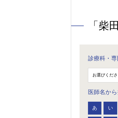
「柴
診療科・専
医師名から
あ
い