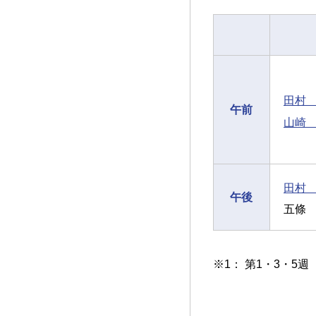
田村
午前
山崎
田村
午後
五條 
※1： 第1・3・5週