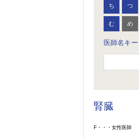
ち
つ
む
め
医師名キー
腎臓
F・・・女性医師