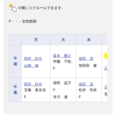
※横にスクロールできます。
F・・・女性医師
月
火
水
森本 幾之
奈倉
午
田村 好古
柴田 茂
伊藤 千暁
前
山崎 修
加世田 健
F
広浜 
堀田 晶子
田村 好古
柴田 茂
午
広浜 
五條 眞生佳
F
松井 玲奈
後
安齋 
F
寺川 遼
F