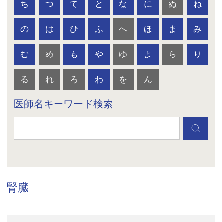
ち
つ
て
と
な
に
ぬ
ね
の
は
ひ
ふ
へ
ほ
ま
み
む
め
も
や
ゆ
よ
ら
り
る
れ
ろ
わ
を
ん
医師名キーワード検索
腎臓