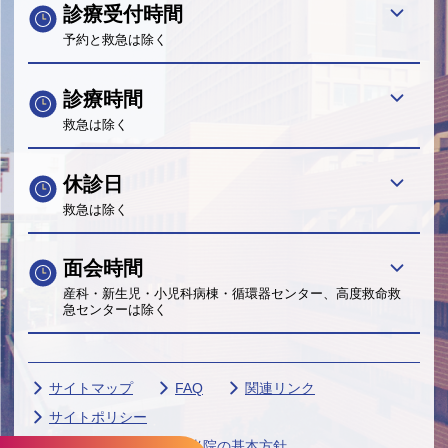
診療受付時間
予約と救急は除く
診療時間
救急は除く
休診日
救急は除く
面会時間
産科・新生児・小児科病棟・循環器センター、高度救命救
急センターは除く
サイトマップ
FAQ
関連リンク
サイトポリシー
個人情報保護に関する当院の基本方針