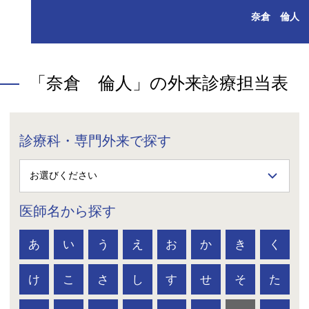
奈倉 倫人
「奈倉 倫人」の外来診療担当表
診療科・専門外来で探す
医師名から探す
あ
い
う
え
お
か
き
く
け
こ
さ
し
す
せ
そ
た